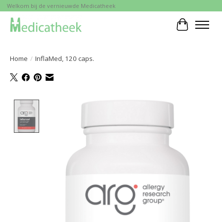
Welkom bij de vernieuwde Medicatheek
Winkelwa
Home
/
InflaMed, 120 caps.
Product image slideshow Items