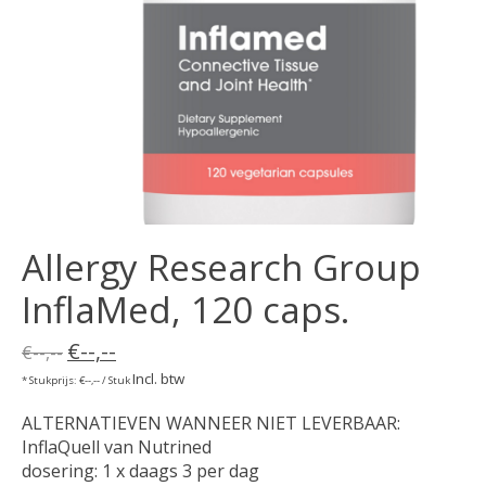
Allergy Research Group
InflaMed, 120 caps.
€--,--
€--,--
Incl. btw
* Stukprijs: €--,-- / Stuk
ALTERNATIEVEN WANNEER NIET LEVERBAAR:
InflaQuell van Nutrined
dosering: 1 x daags 3 per dag