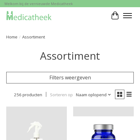
Welkom bij de vernieuwde Medicatheek
Winkelwa
Home
/
Assortiment
Assortiment
Filters weergeven
256 producten
Sorteren op
Naam oplopend