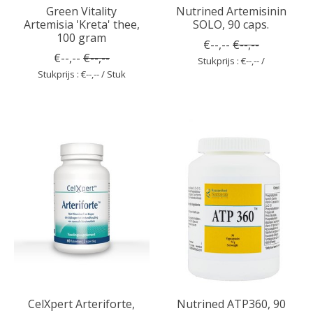
Green Vitality
Nutrined Artemisinin
Artemisia 'Kreta' thee,
SOLO, 90 caps.
100 gram
€--,--
€--,--
€--,--
€--,--
Stukprijs : €--,-- /
Stukprijs : €--,-- / Stuk
CelXpert Arteriforte,
Nutrined ATP360, 90