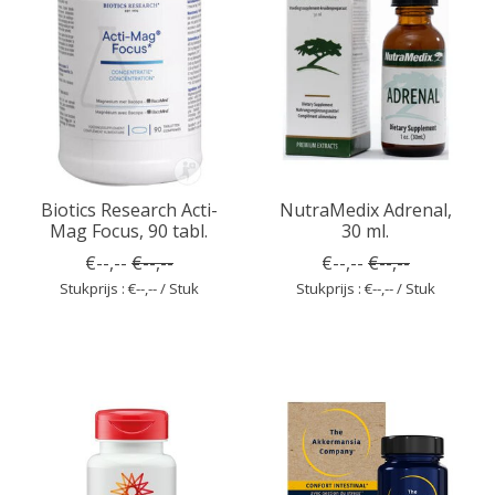
Biotics Research Acti-
NutraMedix Adrenal,
Mag Focus, 90 tabl.
30 ml.
€--,--
€--,--
€--,--
€--,--
Stukprijs : €--,-- / Stuk
Stukprijs : €--,-- / Stuk