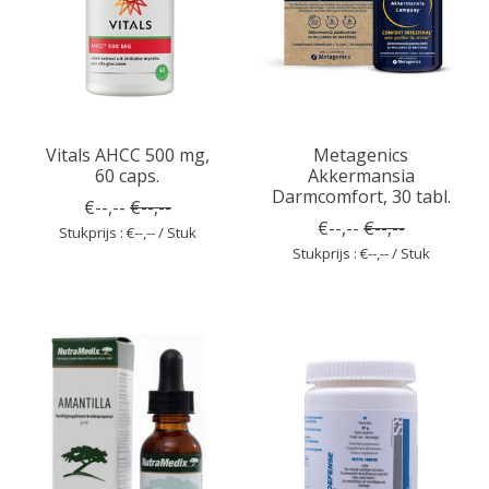
Vitals AHCC 500 mg,
Metagenics
60 caps.
Akkermansia
Darmcomfort, 30 tabl.
€--,--
€--,--
€--,--
€--,--
Stukprijs : €--,-- / Stuk
Stukprijs : €--,-- / Stuk