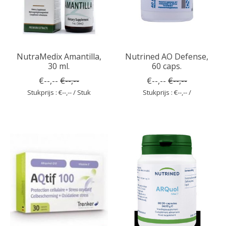
NutraMedix Amantilla,
Nutrined AO Defense,
30 ml.
60 caps.
€--,--
€--,--
€--,--
€--,--
Stukprijs : €--,-- / Stuk
Stukprijs : €--,-- /