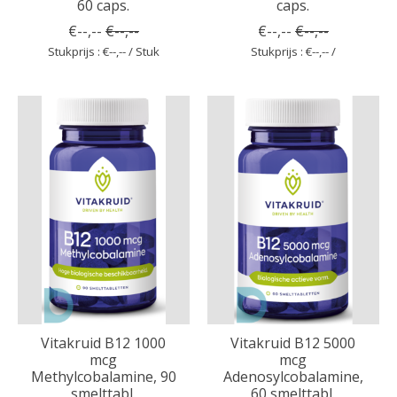
60 caps.
caps.
€--,--
€--,--
€--,--
€--,--
Stukprijs : €--,-- / Stuk
Stukprijs : €--,-- /
Vitakruid B12 1000
Vitakruid B12 5000
mcg
mcg
Methylcobalamine, 90
Adenosylcobalamine,
smelttabl.
60 smelttabl.