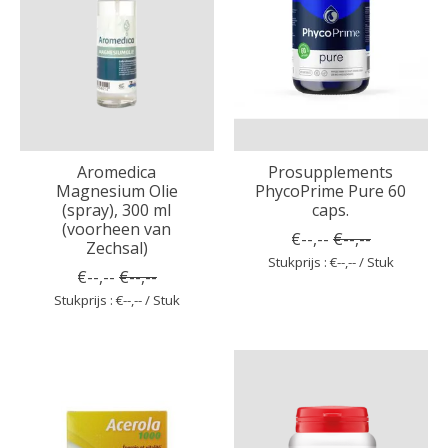
Aromedica
Prosupplements
Magnesium Olie
PhycoPrime Pure 60
(spray), 300 ml
caps.
(voorheen van
€--,--
€--,--
Zechsal)
Stukprijs : €--,-- / Stuk
€--,--
€--,--
Stukprijs : €--,-- / Stuk