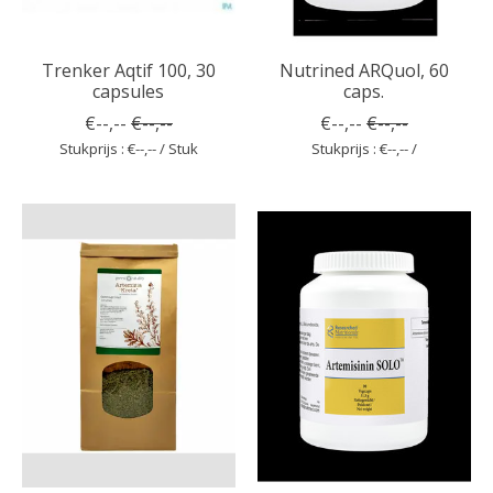
Trenker Aqtif 100, 30
Nutrined ARQuol, 60
capsules
caps.
€--,--
€--,--
€--,--
€--,--
Stukprijs : €--,-- / Stuk
Stukprijs : €--,-- /