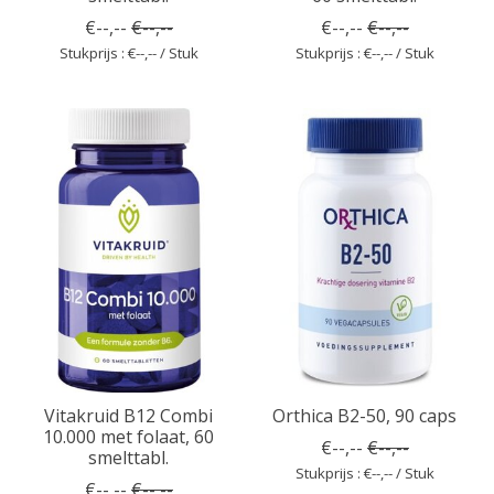
€--,--
€--,--
€--,--
€--,--
Stukprijs : €--,-- / Stuk
Stukprijs : €--,-- / Stuk
Vitakruid B12 Combi
Orthica B2-50, 90 caps
10.000 met folaat, 60
€--,--
€--,--
smelttabl.
Stukprijs : €--,-- / Stuk
€--,--
€--,--