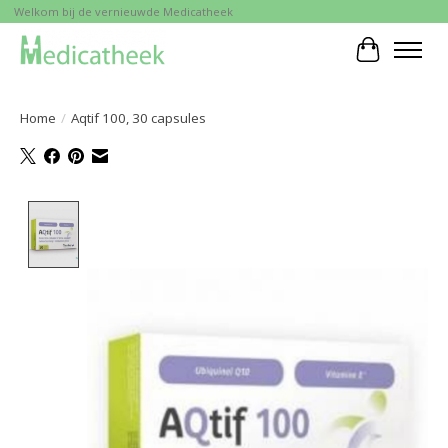
Welkom bij de vernieuwde Medicatheek
Winkelwa
Home
/
Aqtif 100, 30 capsules
Product image slideshow Items