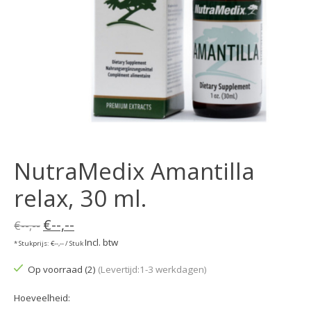
NutraMedix Amantilla
relax, 30 ml.
€--,--
€--,--
Incl. btw
* Stukprijs: €--,-- / Stuk
Op voorraad (2)
(Levertijd:1-3 werkdagen)
Hoeveelheid: