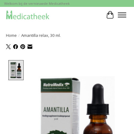
Welkom bij de vernieuwde Medicatheek
Winkelwa
Home
/
Amantilla relax, 30 ml.
Product image slideshow Items