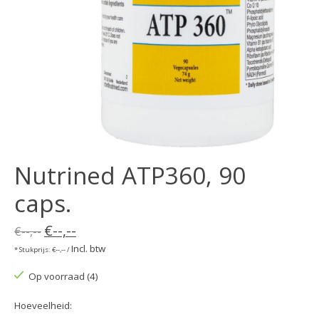
Nutrined ATP360, 90
caps.
€--,--
€--,--
Incl. btw
* Stukprijs: €--,-- /
Op voorraad (4)
Hoeveelheid: