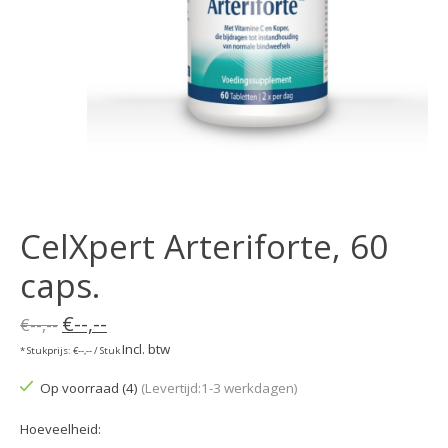
CelXpert Arteriforte, 60
caps.
€--,--
€--,--
Incl. btw
* Stukprijs: €--,-- / Stuk
Op voorraad (4)
(Levertijd:1-3 werkdagen)
Hoeveelheid: