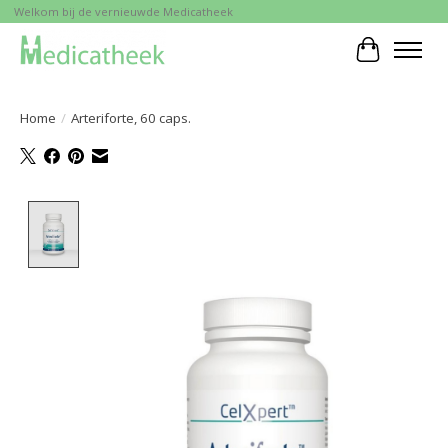
Welkom bij de vernieuwde Medicatheek
Winkelwa
Home
/
Arteriforte, 60 caps.
Product image slideshow Items