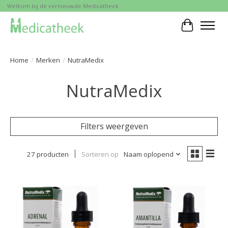
Welkom bij de vernieuwde Medicatheek
Winkelwa
Home
/
Merken
/
NutraMedix
NutraMedix
Filters weergeven
27 producten
Sorteren op
Naam oplopend