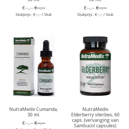
€--,--
€--,--
€--,--
€--,--
Stukprijs : €--,-- / Stuk
Stukprijs : €--,-- / Stuk
NutraMedix Cumanda,
NutraMedix
30 ml.
Elderberry vlierbes, 60
caps. (vervanging van
€--,--
€--,--
Sambucol capsules)