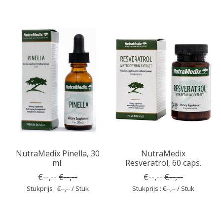
NutraMedix Pinella, 30
NutraMedix
ml.
Resveratrol, 60 caps.
€--,--
€--,--
€--,--
€--,--
Stukprijs : €--,-- / Stuk
Stukprijs : €--,-- / Stuk