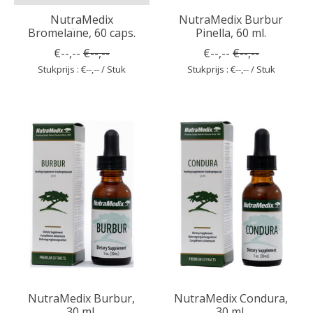
NutraMedix
NutraMedix Burbur
Bromelaïne, 60 caps.
Pinella, 60 ml.
€--,--
€--,--
€--,--
€--,--
Stukprijs : €--,-- / Stuk
Stukprijs : €--,-- / Stuk
NutraMedix Burbur,
NutraMedix Condura,
30 ml.
30 ml.