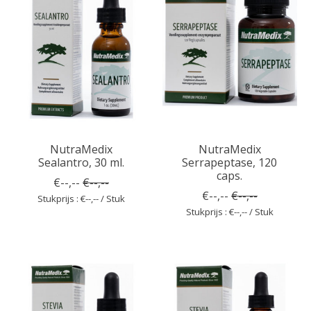
NutraMedix
NutraMedix
Sealantro, 30 ml.
Serrapeptase, 120
caps.
€--,--
€--,--
€--,--
€--,--
Stukprijs : €--,-- / Stuk
Stukprijs : €--,-- / Stuk