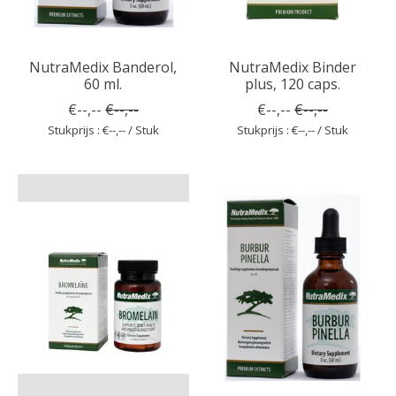
NutraMedix Banderol,
NutraMedix Binder
60 ml.
plus, 120 caps.
€--,--
€--,--
€--,--
€--,--
Stukprijs : €--,-- / Stuk
Stukprijs : €--,-- / Stuk