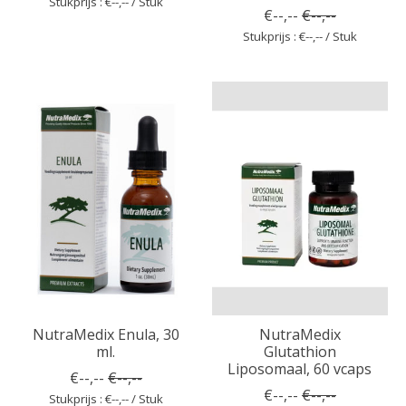
Stukprijs : €--,-- / Stuk
€--,--
€--,--
Stukprijs : €--,-- / Stuk
NutraMedix Enula, 30
NutraMedix
ml.
Glutathion
Liposomaal, 60 vcaps
€--,--
€--,--
€--,--
€--,--
Stukprijs : €--,-- / Stuk