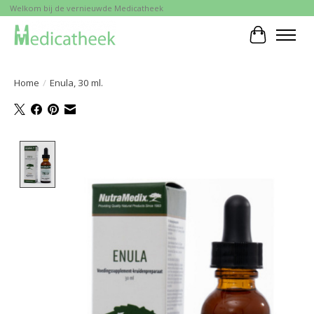
Welkom bij de vernieuwde Medicatheek
Winkelwa
Home
/
Enula, 30 ml.
Product image slideshow Items