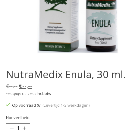
NutraMedix Enula, 30 ml.
€--,--
€--,--
Incl. btw
* Stukprijs: €--,-- / Stuk
Op voorraad (6)
(Levertijd:1-3 werkdagen)
Hoeveelheid: