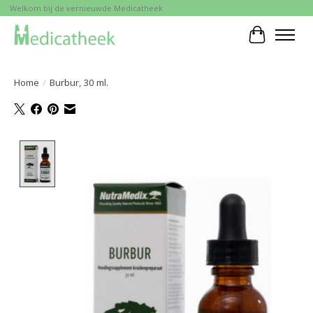
Welkom bij de vernieuwde Medicatheek
Winkelwa
Home
/
Burbur, 30 ml.
Product image slideshow Items