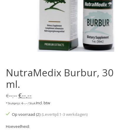
NutraMedix Burbur, 30
ml.
€--,--
€--,--
Incl. btw
* Stukprijs: €--,-- / Stuk
Op voorraad (2)
(Levertijd:1-3 werkdagen)
Hoeveelheid: