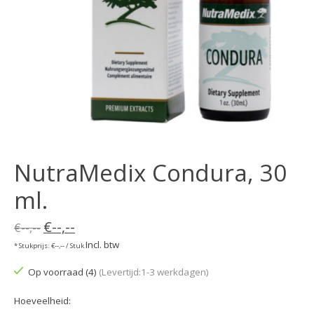
NutraMedix Condura, 30
ml.
€--,--
€--,--
Incl. btw
* Stukprijs: €--,-- / Stuk
Op voorraad (4)
(Levertijd:1-3 werkdagen)
Hoeveelheid: