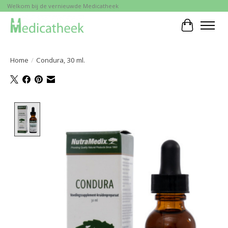
Welkom bij de vernieuwde Medicatheek
Winkelwa
Home
/
Condura, 30 ml.
Product image slideshow Items