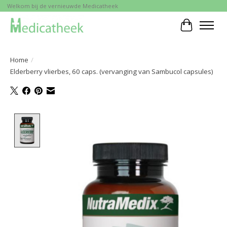
Welkom bij de vernieuwde Medicatheek
Winkelwa
Home
/
Elderberry vlierbes, 60 caps. (vervanging van Sambucol capsules)
Product image slideshow Items