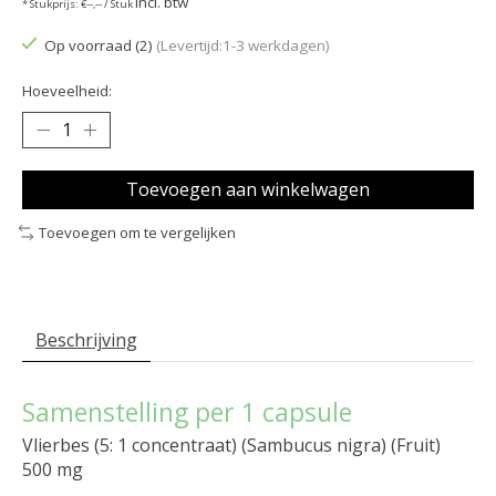
Incl. btw
* Stukprijs: €--,-- / Stuk
Op voorraad (2)
(Levertijd:1-3 werkdagen)
Hoeveelheid:
Toevoegen aan winkelwagen
Toevoegen om te vergelijken
Beschrijving
Samenstelling per 1 capsule
Vlierbes (5: 1 concentraat) (Sambucus nigra) (Fruit)
500 mg