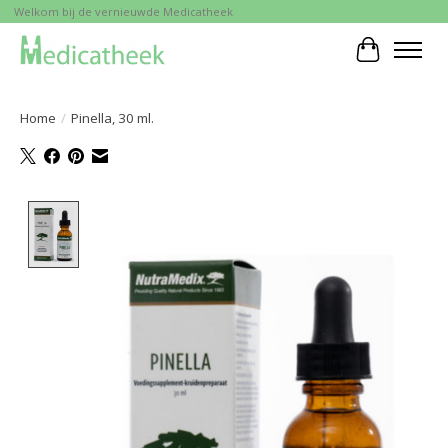
Welkom bij de vernieuwde Medicatheek
Winkelwa
Home
/
Pinella, 30 ml.
Product image slideshow Items