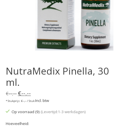
NutraMedix Pinella, 30
ml.
€--,--
€--,--
Incl. btw
* Stukprijs: €--,-- / Stuk
Op voorraad (9)
(Levertijd:1-3 werkdagen)
Hoeveelheid: