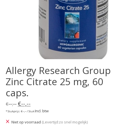
Allergy Research Group
Zinc Citrate 25 mg, 60
caps.
€--,--
€--,--
Incl. btw
* Stukprijs: €--,-- / Stuk
Niet op voorraad
(Levertijd:zo snel mogelijk)