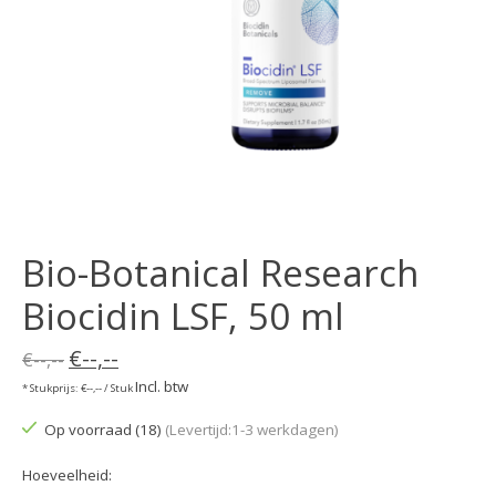
Bio-Botanical Research
Biocidin LSF, 50 ml
€--,--
€--,--
Incl. btw
* Stukprijs: €--,-- / Stuk
Op voorraad (18)
(Levertijd:1-3 werkdagen)
Hoeveelheid: