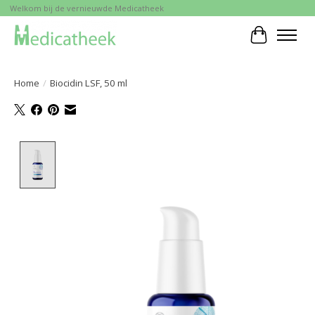
Welkom bij de vernieuwde Medicatheek
Winkelwa
Home
/
Biocidin LSF, 50 ml
Product image slideshow Items