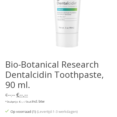
Bio-Botanical Research
Dentalcidin Toothpaste,
90 ml.
€--,--
€--,--
Incl. btw
* Stukprijs: €--,-- / Stuk
Op voorraad (1)
(Levertijd:1-3 werkdagen)