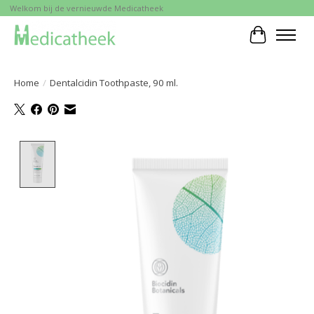
Welkom bij de vernieuwde Medicatheek
Winkelwa
Home
/
Dentalcidin Toothpaste, 90 ml.
Product image slideshow Items