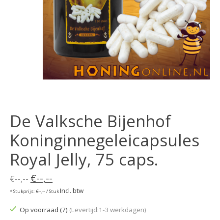
De Valksche Bijenhof
Koninginnegeleicapsules
Royal Jelly, 75 caps.
€--,--
€--,--
Incl. btw
* Stukprijs: €--,-- / Stuk
Op voorraad (7)
(Levertijd:1-3 werkdagen)