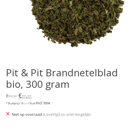
Pit & Pit Brandnetelblad
bio, 300 gram
€--,--
€--,--
Incl. btw
* Stukprijs: €--,-- / Stuk
Niet op voorraad
(Levertijd:zo snel mogelijk)