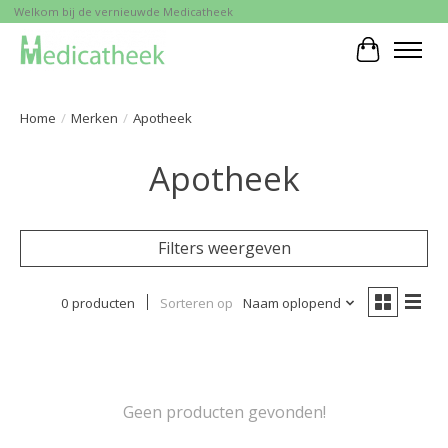
Welkom bij de vernieuwde Medicatheek
Winkelwa
Home
/
Merken
/
Apotheek
Apotheek
Filters weergeven
0 producten
Sorteren op
Naam oplopend
Geen producten gevonden!