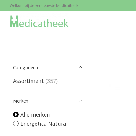
Welkom bij de vernieuwde Medicatheek
Home
/
Merken
/
Energetica Natura
Categorieën
Assortiment
(357)
Merken
Alle merken
Energetica Natura