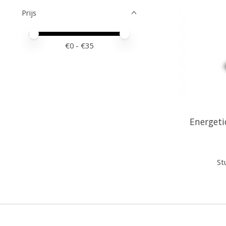
Prijs
Minimale prijswaarde
Price maximum value
€
0
- €
35
Energeti
Stu