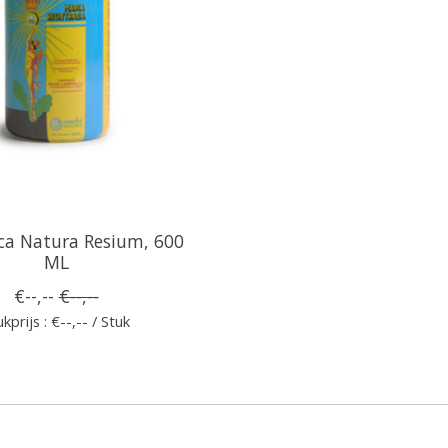
ca Natura Resium, 600
ML
€--,--
€--,--
kprijs : €--,-- / Stuk