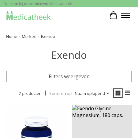
Welkom bij de vernieuwde Medicatheek
Winkelwa
Home
/
Merken
/
Exendo
Exendo
Filters weergeven
2 producten
Sorteren op
Naam oplopend