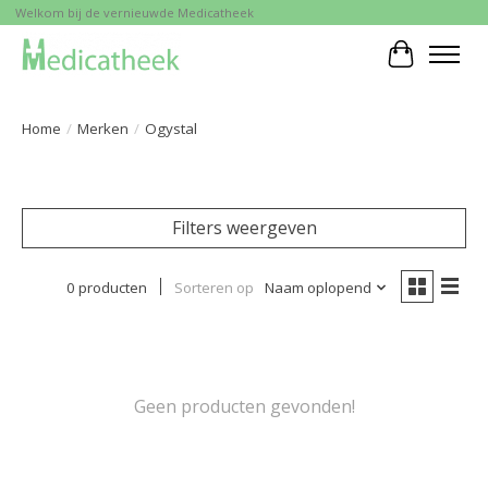
Welkom bij de vernieuwde Medicatheek
Winkelwa
Home
/
Merken
/
Ogystal
Filters weergeven
0 producten
Sorteren op
Naam oplopend
Geen producten gevonden!