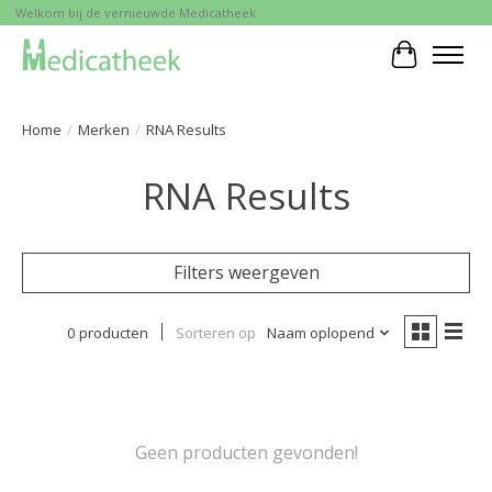
Welkom bij de vernieuwde Medicatheek
Winkelwa
Home
/
Merken
/
RNA Results
RNA Results
Filters weergeven
0 producten
Sorteren op
Naam oplopend
Geen producten gevonden!