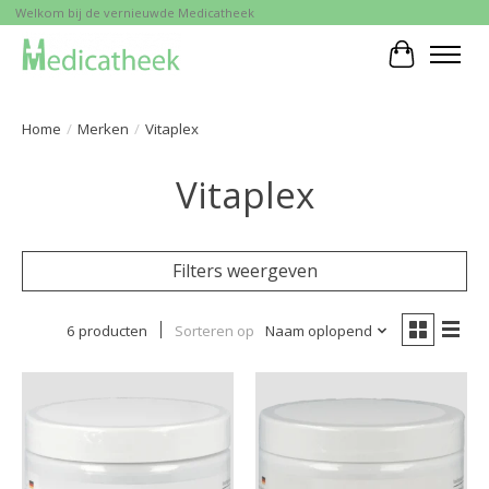
Welkom bij de vernieuwde Medicatheek
Winkelwa
Home
/
Merken
/
Vitaplex
Vitaplex
Filters weergeven
6 producten
Sorteren op
Naam oplopend