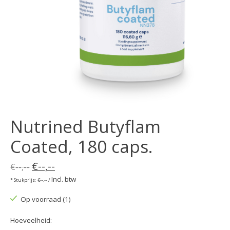
Nutrined Butyflam
Coated, 180 caps.
€--,--
€--,--
Incl. btw
* Stukprijs: €--,-- /
Op voorraad (1)
Hoeveelheid: