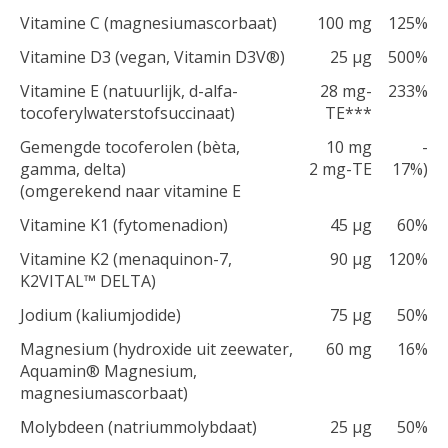
Vitamine C (magnesiumascorbaat)
100 mg
125%
Vitamine D3 (vegan, Vitamin D3V®)
25 μg
500%
Vitamine E (natuurlijk, d-alfa-
28 mg-
233%
tocoferylwaterstofsuccinaat)
TE***
Gemengde tocoferolen (bèta,
10 mg
-
gamma, delta)
2 mg-TE
17%)
(omgerekend naar vitamine E
Vitamine K1 (fytomenadion)
45 μg
60%
Vitamine K2 (menaquinon-7,
90 μg
120%
K2VITAL™ DELTA)
Jodium (kaliumjodide)
75 μg
50%
Magnesium (hydroxide uit zeewater,
60 mg
16%
Aquamin® Magnesium,
magnesiumascorbaat)
Molybdeen (natriummolybdaat)
25 μg
50%