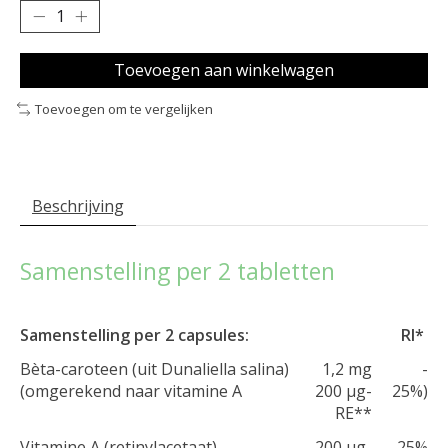
Toevoegen aan winkelwagen
Toevoegen om te vergelijken
Beschrijving
Samenstelling per 2 tabletten
Samenstelling per 2 capsules:
RI*
Bèta-caroteen (uit Dunaliella salina)
1,2 mg
-
(omgerekend naar vitamine A
200 μg-
25%)
RE**
Vitamine A (retinylacetaat)
200 μg-
25%