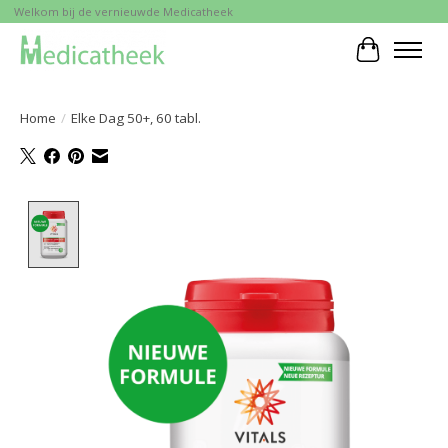
Welkom bij de vernieuwde Medicatheek
Winkelwa
Home
/
Elke Dag 50+, 60 tabl.
Product image slideshow Items