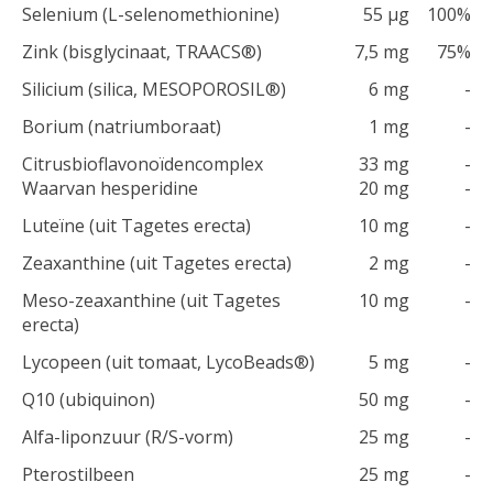
Selenium (L-selenomethionine)
55 μg
100%
Zink (bisglycinaat, TRAACS®)
7,5 mg
75%
Silicium (silica, MESOPOROSIL®)
6 mg
-
Borium (natriumboraat)
1 mg
-
Citrusbioflavonoïdencomplex
33 mg
-
Waarvan hesperidine
20 mg
-
Luteïne (uit Tagetes erecta)
10 mg
-
Zeaxanthine (uit Tagetes erecta)
2 mg
-
Meso-zeaxanthine (uit Tagetes
10 mg
-
erecta)
Lycopeen (uit tomaat, LycoBeads®)
5 mg
-
Q10 (ubiquinon)
50 mg
-
Alfa-liponzuur (R/S-vorm)
25 mg
-
Pterostilbeen
25 mg
-