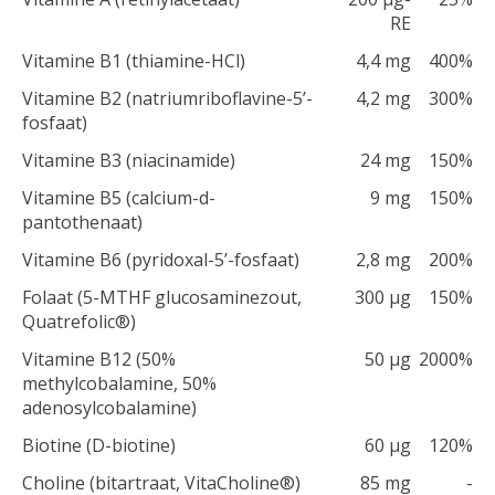
RE
Vitamine B1 (thiamine-HCl)
4,4 mg
400%
Vitamine B2 (natriumriboflavine-5’-
4,2 mg
300%
fosfaat)
Vitamine B3 (niacinamide)
24 mg
150%
Vitamine B5 (calcium-d-
9 mg
150%
pantothenaat)
Vitamine B6 (pyridoxal-5’-fosfaat)
2,8 mg
200%
Folaat (5-MTHF glucosaminezout,
300 μg
150%
Quatrefolic®)
Vitamine B12 (
50%
50 μg
2000%
methylcobalamine, 50%
adenosylcobalamine
)
Biotine (D-biotine)
60 μg
120%
Choline (bitartraat, VitaCholine®)
85 mg
-