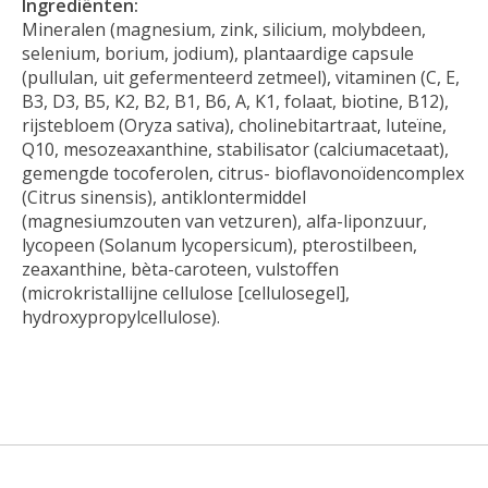
Ingrediënten:
Mineralen (magnesium, zink, silicium, molybdeen,
selenium, borium, jodium), plantaardige capsule
(pullulan, uit gefermenteerd zetmeel), vitaminen (C, E,
B3, D3, B5, K2, B2, B1, B6, A, K1, folaat, biotine, B12),
rijstebloem (Oryza sativa), cholinebitartraat, luteïne,
Q10, mesozeaxanthine, stabilisator (calciumacetaat),
gemengde tocoferolen, citrus- bioflavonoïdencomplex
(Citrus sinensis), antiklontermiddel
(magnesiumzouten van vetzuren), alfa-liponzuur,
lycopeen (Solanum lycopersicum), pterostilbeen,
zeaxanthine, bèta-caroteen, vulstoffen
(microkristallijne cellulose [cellulosegel],
hydroxypropylcellulose).