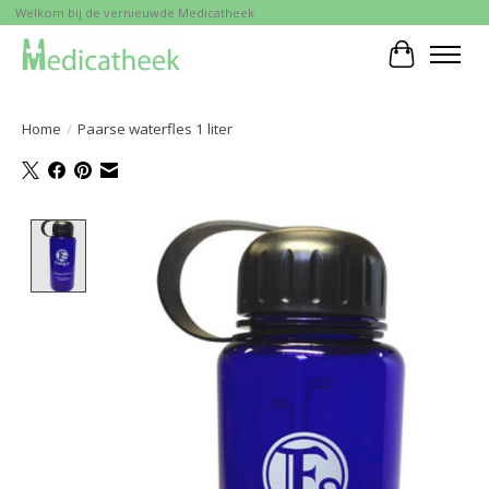
Welkom bij de vernieuwde Medicatheek
Winkelwa
Home
/
Paarse waterfles 1 liter
Product image slideshow Items