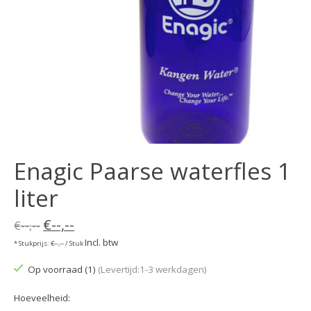
Enagic Paarse waterfles 1
liter
€--,--
€--,--
Incl. btw
* Stukprijs: €--,-- / Stuk
Op voorraad (1)
(Levertijd:1-3 werkdagen)
Hoeveelheid: