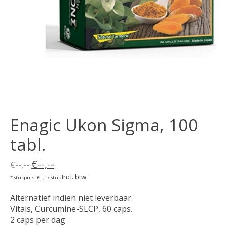
Enagic Ukon Sigma, 100
tabl.
€--,--
€--,--
Incl. btw
* Stukprijs: €--,-- / Stuk
Alternatief indien niet leverbaar:
Vitals, Curcumine-SLCP, 60 caps.
2 caps per dag