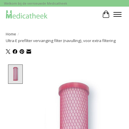
Welkom bij de vernieuwde Medicatheek
Winkelwa
Home
/
Ultra-E prefilter vervanging filter (navulling), voor extra filtering
Product image slideshow Items