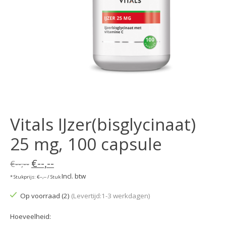
Vitals IJzer(bisglycinaat)
25 mg, 100 capsule
€--,--
€--,--
Incl. btw
* Stukprijs: €--,-- / Stuk
Op voorraad (2)
(Levertijd:1-3 werkdagen)
Hoeveelheid: