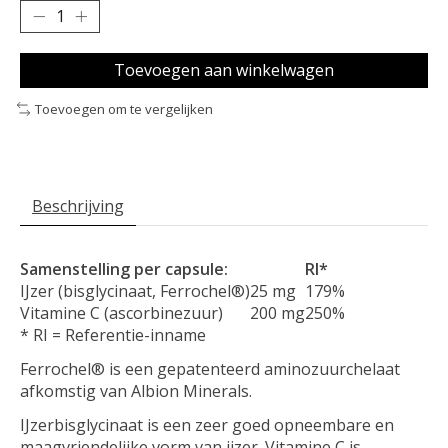
Toevoegen aan winkelwagen
Toevoegen om te vergelijken
Beschrijving
Samenstelling per capsule:
RI*
IJzer (bisglycinaat, Ferrochel®)
25 mg
179%
Vitamine C (ascorbinezuur)
200 mg
250%
* RI = Referentie-inname
Ferrochel® is een gepatenteerd aminozuurchelaat
afkomstig van Albion Minerals.
IJzerbisglycinaat is een zeer goed opneembare en
maagvriendelijke vorm van ijzer. Vitamine C is