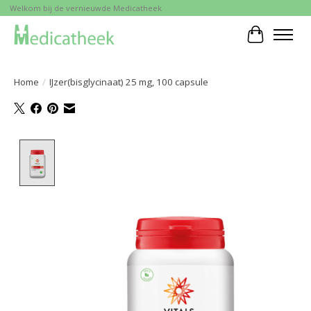
Welkom bij de vernieuwde Medicatheek
Winkelwa
Home
/
IJzer(bisglycinaat) 25 mg, 100 capsule
Product image slideshow Items