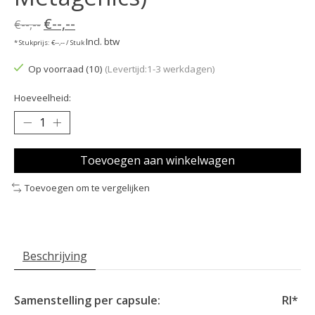
€--,--
€--,--
Incl. btw
* Stukprijs: €--,-- / Stuk
Op voorraad (10)
(Levertijd:1-3 werkdagen)
Hoeveelheid:
Toevoegen aan winkelwagen
Toevoegen om te vergelijken
Beschrijving
Samenstelling per capsule:
RI*