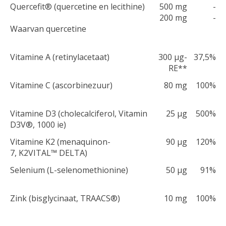
Quercefit® (quercetine en lecithine)
500 mg
-
200 mg
-
Waarvan quercetine
Vitamine A (retinylacetaat)
300 µg-
37,5%
RE**
Vitamine C (ascorbinezuur)
80 mg
100%
Vitamine D3 (cholecalciferol, Vitamin
25 µg
500%
D3V®, 1000 ie)
Vitamine K2 (menaquinon-
90 µg
120%
7, K2VITAL™ DELTA)
Selenium (L-selenomethionine)
50 µg
91%
Zink (bisglycinaat, TRAACS®)
10 mg
100%