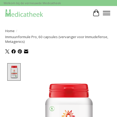
Welkom bij de vernieuwde Medicatheek
Winkelwa
Home
/
Immuunformule Pro, 60 capsules (vervanger voor Immudefense,
Metagenics)
Product image slideshow Items