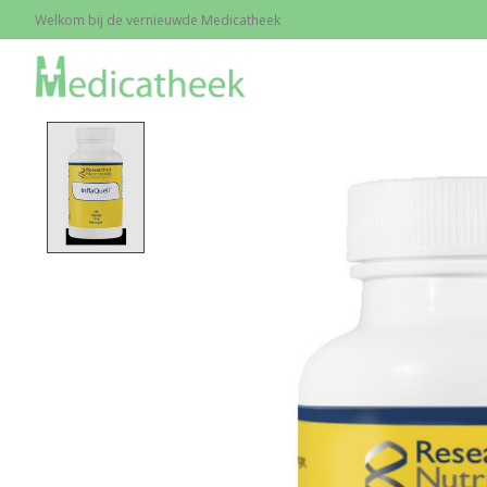
Welkom bij de vernieuwde Medicatheek
Home
/
InflaQuell, 180 caps.
Product image slideshow Items