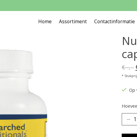
Home
Assortiment
Contactinformatie
Nu
ca
€--,--
* Stukprijs
Op 
Hoeveel