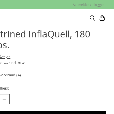
Aanmelden / Inloggen
trined InflaQuell, 180
ps.
€--,--
Incl. btw
: €--,-- /
voorraad (4)
heid: