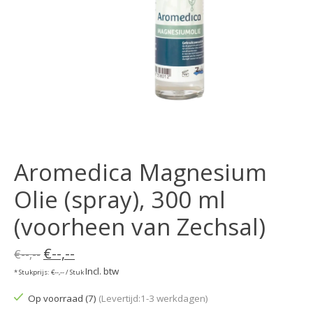
Aromedica Magnesium
Olie (spray), 300 ml
(voorheen van Zechsal)
€--,--
€--,--
Incl. btw
* Stukprijs: €--,-- / Stuk
Op voorraad (7)
(Levertijd:1-3 werkdagen)