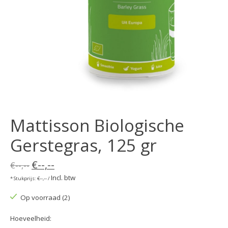
Mattisson Biologische
Gerstegras, 125 gr
€--,--
€--,--
Incl. btw
* Stukprijs: €--,-- /
Op voorraad (2)
Hoeveelheid: