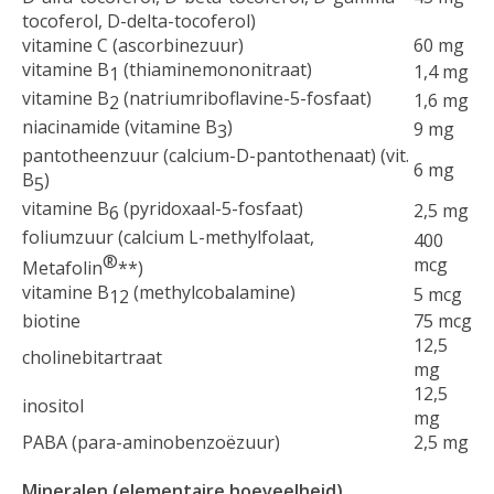
tocoferol, D-delta-tocoferol)
vitamine C (ascorbinezuur)
60 mg
vitamine B
(thiaminemononitraat)
1,4 mg
1
vitamine B
(natriumriboflavine-5-fosfaat)
1,6 mg
2
niacinamide (vitamine B
)
9 mg
3
pantotheenzuur (calcium-D-pantothenaat) (vit.
6 mg
B
)
5
vitamine B
(pyridoxaal-5-fosfaat)
2,5 mg
6
foliumzuur (calcium L-methylfolaat,
400
®
mcg
Metafolin
**)
vitamine B
(methylcobalamine)
5 mcg
12
biotine
75 mcg
12,5
cholinebitartraat
mg
12,5
inositol
mg
PABA (para-aminobenzoëzuur)
2,5 mg
Mineralen (elementaire hoeveelheid)