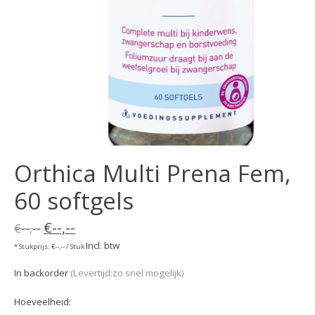
Orthica Multi Prena Fem,
60 softgels
€--,--
€--,--
Incl. btw
* Stukprijs: €--,-- / Stuk
In backorder
(Levertijd:zo snel mogelijk)
Hoeveelheid: