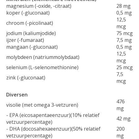
magnesium (-oxide, -citraat)
28 mg
koper (-gluconaat)
0,5 mg
12,5
chroom (-picolinaat)
mcg
jodium (kaliumjodide)
75 mcg
ijzer (-fumaraat)
7,5 mg
mangaan (-gluconaat)
0,5 mg
12,5
molybdeen (natriummolybdaat)
mcg
selenium (L-selenomethionine)
25 mcg
7,5
zink (-gluconaat)
mcg
Diversen
476
visolie (met omega 3-vetzuren)
mg
- EPA (eicosapentaeenzuur)(10% relatief
42 mg
vetzuurpercentage)
- DHA (docosahexaeenzuur)(50% relatief
200
vetzuurpercentage)
mg