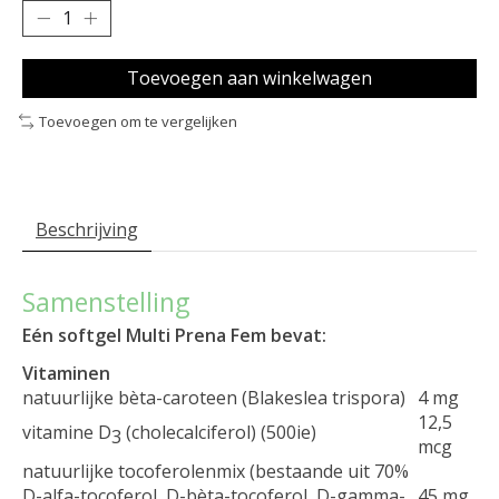
Toevoegen aan winkelwagen
Toevoegen om te vergelijken
Beschrijving
Samenstelling
Eén softgel Multi Prena Fem bevat:
Vitaminen
natuurlijke bèta-caroteen (
Blakeslea trispora
)
4 mg
12,5
vitamine D
(cholecalciferol) (500ie)
3
mcg
natuurlijke tocoferolenmix (bestaande uit 70%
D-alfa-tocoferol, D-bèta-tocoferol, D-gamma-
45 mg