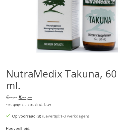
NutraMedix Takuna, 60
ml.
€--,--
€--,--
Incl. btw
* Stukprijs: €--,-- / Stuk
Op voorraad (8)
(Levertijd:1-3 werkdagen)
Hoeveelheid: