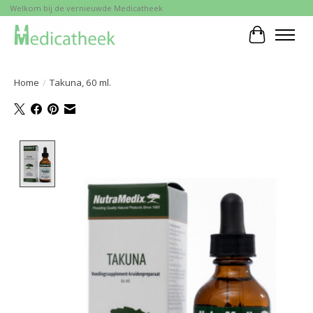
Welkom bij de vernieuwde Medicatheek
Winkelwa
Home
/
Takuna, 60 ml.
Product image slideshow Items