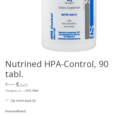
Nutrined HPA-Control, 90
tabl.
€--,--
€--,--
Incl. btw
* Stukprijs: €--,-- /
Op voorraad (3)
Hoeveelheid: