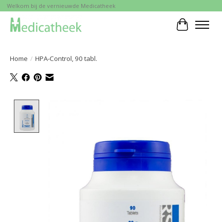
Welkom bij de vernieuwde Medicatheek
Winkelwa
Home
/
HPA-Control, 90 tabl.
Product image slideshow Items