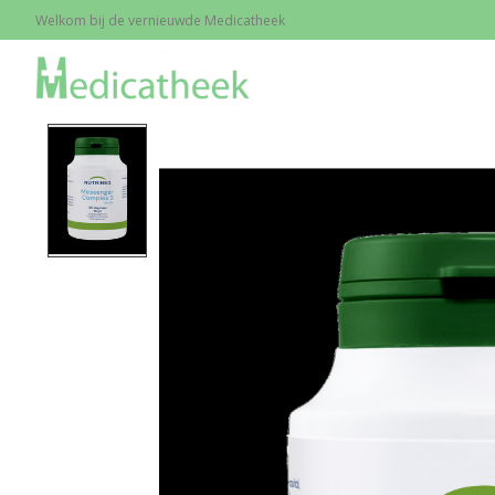
Welkom bij de vernieuwde Medicatheek
Home
/
Messenger Complex 2, 120 caps.
Product image slideshow Items