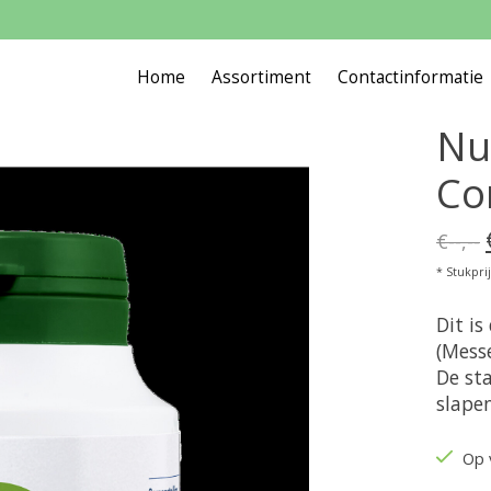
Home
Assortiment
Contactinformatie
Nu
Co
€--,--
* Stukprijs
Dit i
(Mess
De sta
slapen
Op 