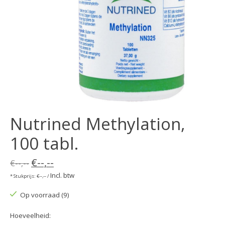
Nutrined Methylation,
100 tabl.
€--,--
€--,--
Incl. btw
* Stukprijs: €--,-- /
Op voorraad (9)
Hoeveelheid: