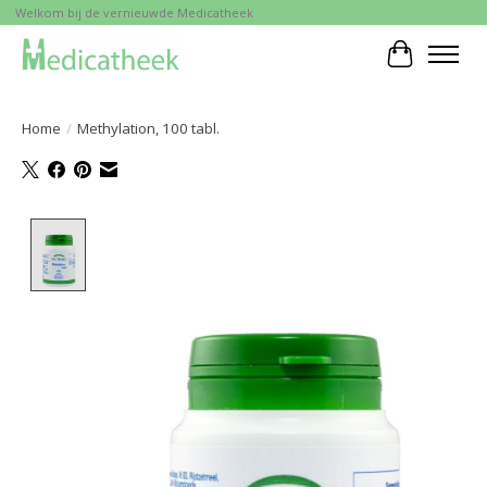
Welkom bij de vernieuwde Medicatheek
Winkelwa
Home
/
Methylation, 100 tabl.
Product image slideshow Items