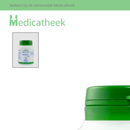
Welkom bij de vernieuwde Medicatheek
Home
/
Methylation, 100 tabl.
Product image slideshow Items