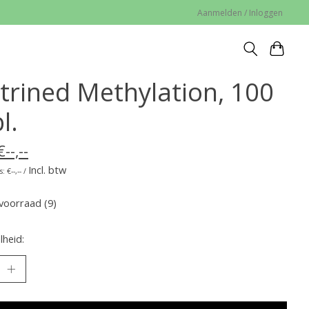
Aanmelden / Inloggen
trined Methylation, 100
l.
€--,--
Incl. btw
: €--,-- /
voorraad (9)
heid: