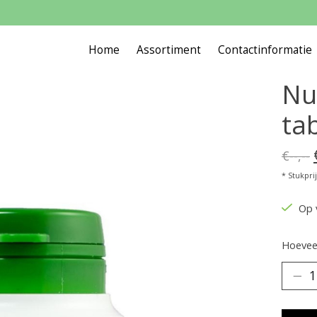
Home
Assortiment
Contactinformatie
Nu
tab
€--,--
* Stukprijs
Op 
Hoeveel