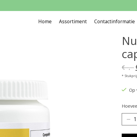
Home
Assortiment
Contactinformatie
Nu
ca
€--,--
* Stukprijs
Op 
Hoeveel