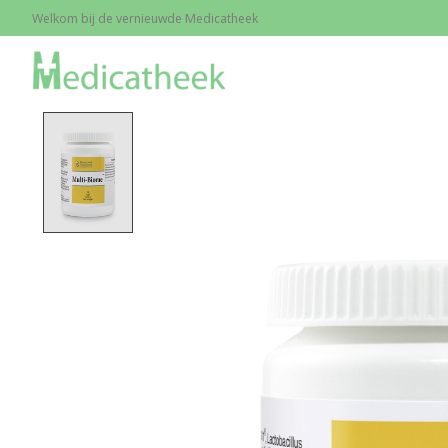
Welkom bij de vernieuwde Medicatheek
Home
/
Multi-Biome, 30 caps.
Product image slideshow Items