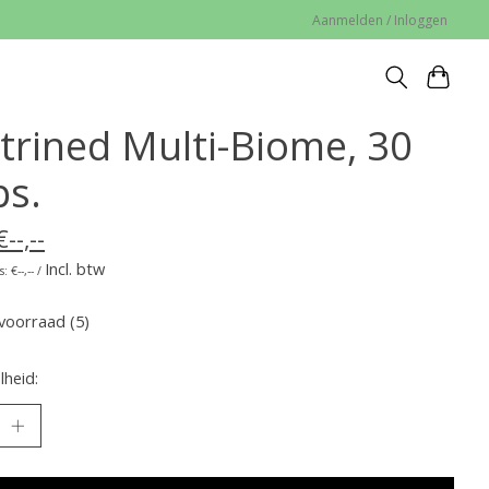
Aanmelden / Inloggen
trined Multi-Biome, 30
ps.
€--,--
Incl. btw
: €--,-- /
voorraad (5)
heid: