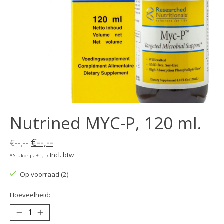
Nutrined MYC-P, 120 ml.
€--,--
€--,--
Incl. btw
* Stukprijs: €--,-- /
Op voorraad (2)
Hoeveelheid: