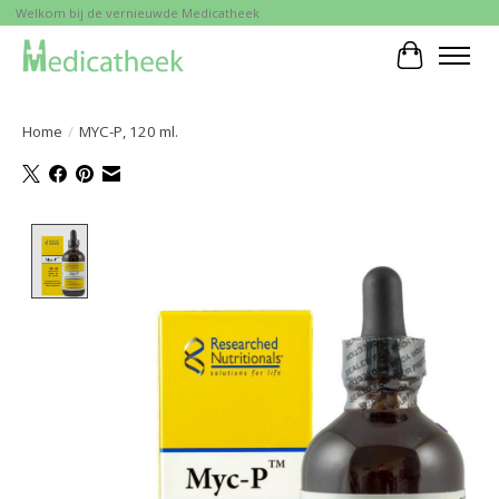
Welkom bij de vernieuwde Medicatheek
Winkelwa
Home
/
MYC-P, 120 ml.
Product image slideshow Items