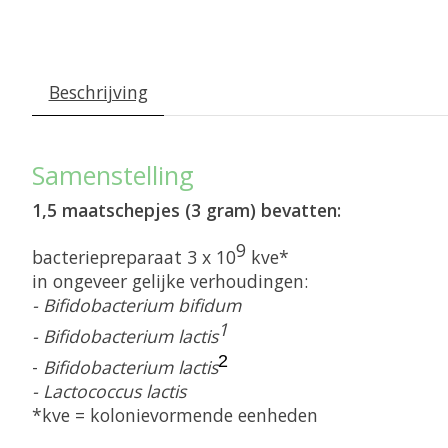
Beschrijving
Samenstelling
1,5 maatschepjes (3 gram) bevatten:
9
bacteriepreparaat 3 x 10
kve*
in ongeveer gelijke verhoudingen:
- Bifidobacterium bifidum
1
- Bifidobacterium lactis
2
-
Bifidobacterium lactis
- Lactococcus lactis
*kve = kolonievormende eenheden