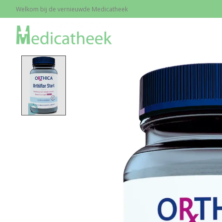
Welkom bij de vernieuwde Medicatheek
Home
/
Orthiflor Start, 42 gram
Product image slideshow Items