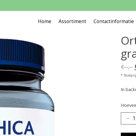
Home
Assortiment
Contactinformatie
Ort
gr
€--,--
* Stukprijs
In bac
Hoeveel