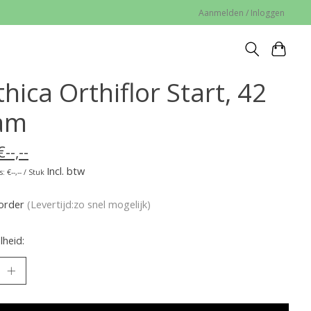
Aanmelden / Inloggen
hica Orthiflor Start, 42
am
€--,--
Incl. btw
: €--,-- / Stuk
korder
(Levertijd:zo snel mogelijk)
heid: