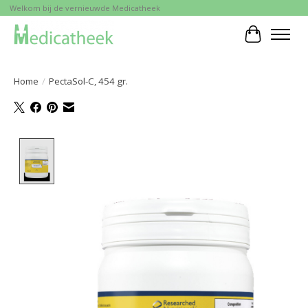
Welkom bij de vernieuwde Medicatheek
Winkelwa
Home
/
PectaSol-C, 454 gr.
Product image slideshow Items