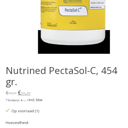
Nutrined PectaSol-C, 454
gr.
€--,--
€--,--
Incl. btw
* Stukprijs: €--,-- /
Op voorraad (1)
Hoeveelheid: