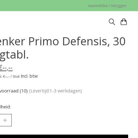
Aanmelden / Inloggen
enker Primo Defensis, 30
gtabl.
€--,--
Incl. btw
: €--,-- / Stuk
voorraad (10)
(Levertijd:1-3 werkdagen)
heid: