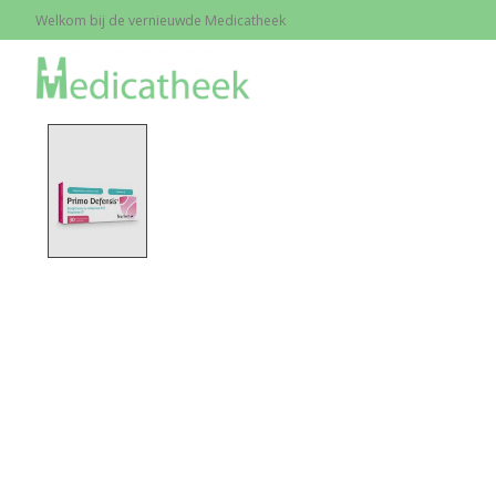
Welkom bij de vernieuwde Medicatheek
Home
/
Primo Defensis, 30 zuigtabl.
Product image slideshow Items