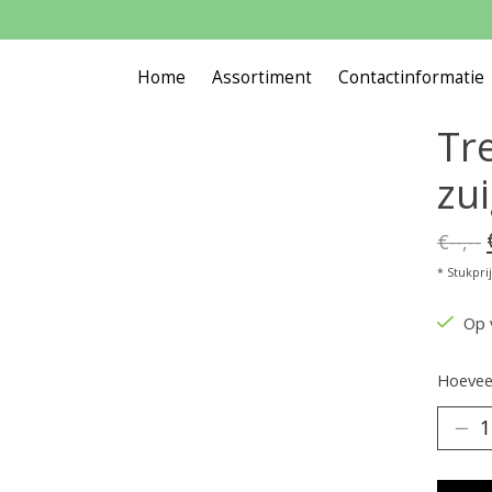
Home
Assortiment
Contactinformatie
Tr
zui
€--,--
* Stukprijs
Op 
Hoeveel