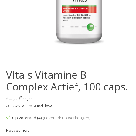
Vitals Vitamine B
Complex Actief, 100 caps.
€--,--
€--,--
Incl. btw
* Stukprijs: €--,-- / Stuk
Op voorraad (4)
(Levertijd:1-3 werkdagen)
Hoeveelheid: