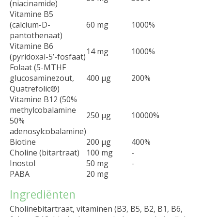
(niacinamide)
Vitamine B5
(calcium-D-
60 mg
1000%
pantothenaat)
Vitamine B6
14 mg
1000%
(pyridoxal-5’-fosfaat)
Folaat (5-MTHF
glucosaminezout,
400 µg
200%
Quatrefolic®)
Vitamine B12 (50%
methylcobalamine
250 µg
10000%
50%
adenosylcobalamine)
Biotine
200 µg
400%
Choline (bitartraat)
100 mg
-
Inostol
50 mg
-
PABA
20 mg
Ingrediënten
Cholinebitartraat, vitaminen (B3, B5, B2, B1, B6,