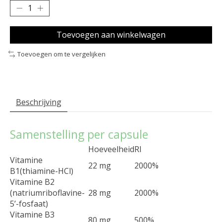
Toevoegen aan winkelwagen
Toevoegen om te vergelijken
Beschrijving
Samenstelling per capsule
Hoeveelheid
RI
Vitamine
22 mg
2000%
B1(thiamine-HCl)
Vitamine B2
(natriumriboflavine-
28 mg
2000%
5’-fosfaat)
Vitamine B3
80 mg
500%