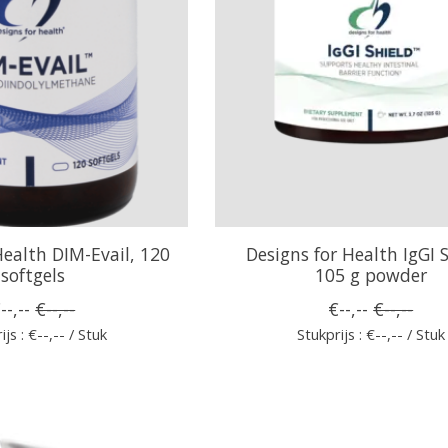
Health DIM-Evail, 120
Designs for Health IgGI S
softgels
105 g powder
--,--
€--,--
€--,--
€--,--
ijs : €--,-- / Stuk
Stukprijs : €--,-- / Stuk