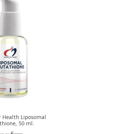
r Health Liposomal
thione, 50 ml.
--,--
€--,--