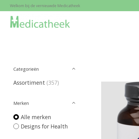
Welkom bij de vernieuwde Medicatheek
Home
/
Merken
/
Designs for Health
Categorieën
Assortiment
(357)
Merken
Alle merken
Designs for Health