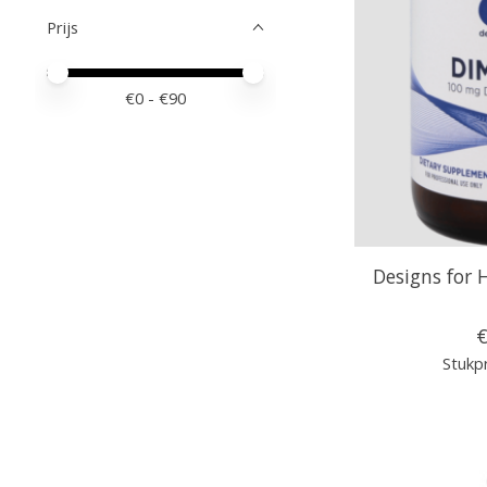
Prijs
Minimale prijswaarde
Price maximum value
€
0
- €
90
Designs for 
€
Stukpr