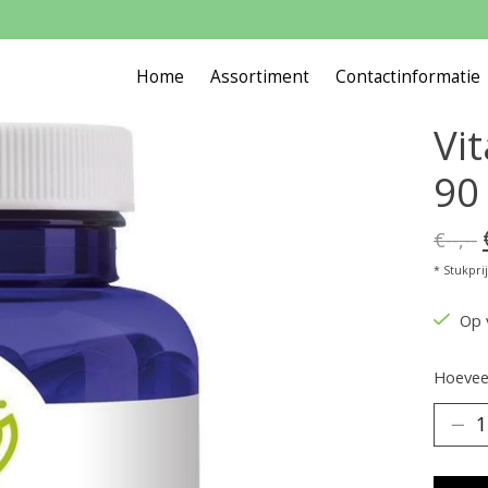
Home
Assortiment
Contactinformatie
Vi
90
€--,--
* Stukprijs
Op 
Hoeveel