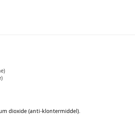
e)
e)
ium dioxide (anti-klontermiddel).