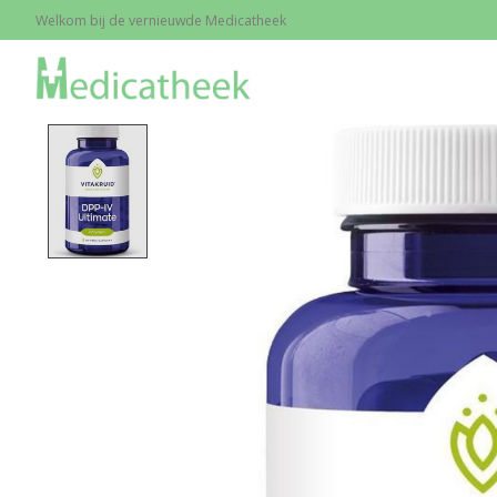
Welkom bij de vernieuwde Medicatheek
Home
/
DDP-IV Ultimate, 90 caps.
Product image slideshow Items