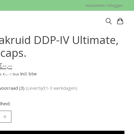
Aanmelden / Inloggen
takruid DDP-IV Ultimate,
 caps.
€--,--
Incl. btw
: €--,-- / Stuk
voorraad (3)
(Levertijd:1-3 werkdagen)
heid: