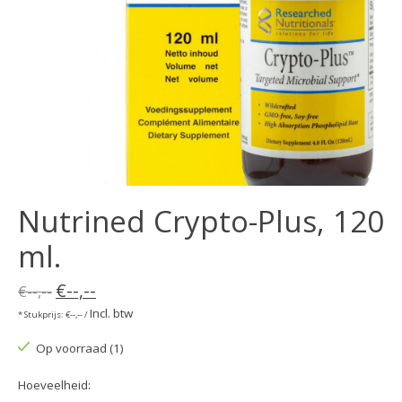
Nutrined Crypto-Plus, 120
ml.
€--,--
€--,--
Incl. btw
* Stukprijs: €--,-- /
Op voorraad (1)
Hoeveelheid: