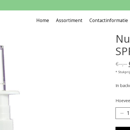
Home
Assortiment
Contactinformatie
Nu
SP
€--,--
* Stukprijs
In back
Hoeveel