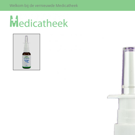
Welkom bij de vernieuwde Medicatheek
Home
/
NAC NASAL SPRAY 20 ml
Product image slideshow Items