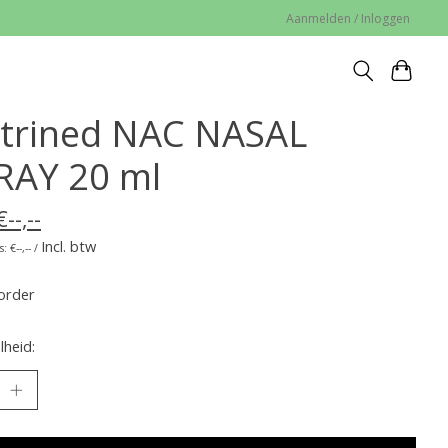
Aanmelden / Inloggen
trined NAC NASAL
RAY 20 ml
€--,--
Incl. btw
: €--,-- /
order
heid: