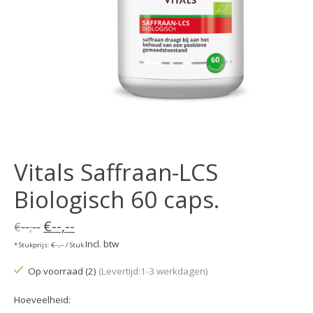
Vitals Saffraan-LCS
Biologisch 60 caps.
€--,--
€--,--
Incl. btw
* Stukprijs: €--,-- / Stuk
Op voorraad (2)
(Levertijd:1-3 werkdagen)
Hoeveelheid: