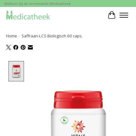
Welkom bij de vernieuwde Medicatheek
Winkelwa
Home
/
Saffraan-LCS Biologisch 60 caps.
Product image slideshow Items